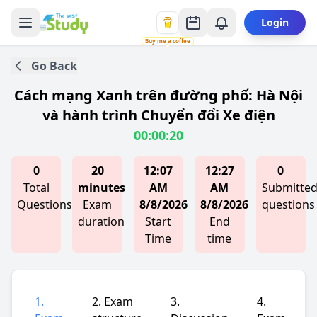
Login
Buy me a coffee
Go Back
Cách mạng Xanh trên đường phố: Hà Nội
và hành trình Chuyển đổi Xe điện
00:00:20
0
20
12:07
12:27
0
Total
minutes
AM
AM
Submitte
Questions
Exam
8/8/2026
8/8/2026
questions
duration
Start
End
Time
time
1.
2. Exam
3.
4.