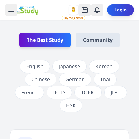
Login
Buy me a coffee
The Best Study
Community
English
Japanese
Korean
Chinese
German
Thai
French
IELTS
TOEIC
JLPT
HSK