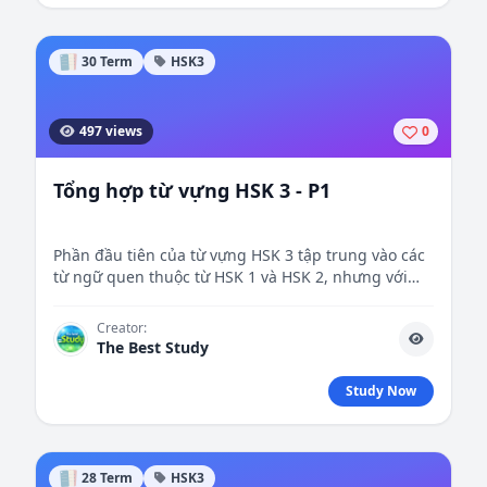
30 Term
HSK3
497 views
0
Tổng hợp từ vựng HSK 3 - P1
Phần đầu tiên của từ vựng HSK 3 tập trung vào các
từ ngữ quen thuộc từ HSK 1 và HSK 2, nhưng với
ngữ cảnh sử dụng rộng hơn, cùng với việc giới
thiệu các từ mới, giúp người học chuẩn bị cho các
Creator:
cấp độ khó hơn.
The Best Study
Study Now
28 Term
HSK3