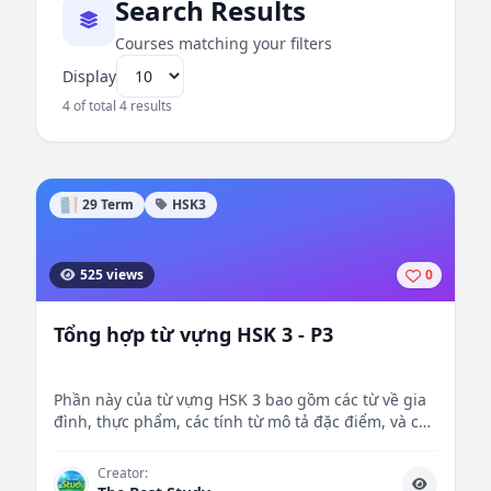
Search Results
Courses matching your filters
Display
4 of total 4 results
29 Term
HSK3
525 views
0
Tổng hợp từ vựng HSK 3 - P3
Phần này của từ vựng HSK 3 bao gồm các từ về gia
đình, thực phẩm, các tính từ mô tả đặc điểm, và các
động từ cùng tính từ thể hiện trạng thái và hành
động, giúp người học phát triển khả năng diễn đạt
Creator:
đa dạng hơn trong tiếng Trung.