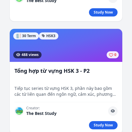
The Best Study
Study Now
30 Term
HSK3
488 views
0
Tổng hợp từ vựng HSK 3 - P2
Tiếp tục series từ vựng HSK 3, phần này bao gồm
các từ liên quan đến ngôn ngữ, cảm xúc, phương
tiện giao thông, thời gian, và các hoạt động hàng
ngày, giúp người học mở rộng vốn từ để giao tiếp
Creator:
đa dạng hơn.
The Best Study
Study Now