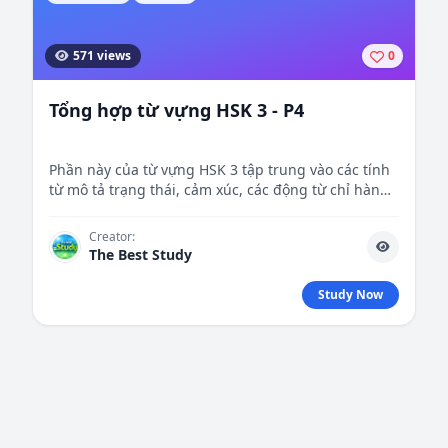
571 views
0
Tổng hợp từ vựng HSK 3 - P4
Phần này của từ vựng HSK 3 tập trung vào các tính
từ mô tả trạng thái, cảm xúc, các động từ chỉ hành
động và quá trình, cùng với các danh từ phổ biến
chỉ sự vật, hiện tượng, giúp người học phát triển
Creator:
khả năng diễn đạt chi tiết và phong phú hơn.
The Best Study
Study Now