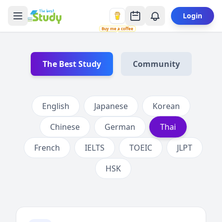
Login
Buy me a coffee
The Best Study
Community
English
Japanese
Korean
Thai
Chinese
German
French
IELTS
TOEIC
JLPT
HSK