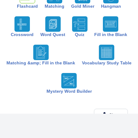
Flashcard
Matching
Gold Miner
Hangman
Crossword
Word Quest
Quiz
Fill in the Blank
Matching &amp; Fill in the Blank
Vocabulary Study Table
Mystery Word Builder
Share
Created by:
The Best Study
7 months ago
Term (20)