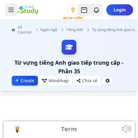
Login
Buy me a coffee
All
Ngôn ngữ
Tiếng Anh
Từ vựng tiếng Anh giao tiếp trung cấp
Courses
Từ vựng tiếng Anh giao tiếp trung cấp -
Phần 35
Create
Mindmap
Chia sẻ
Term