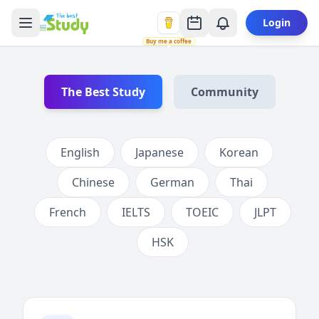
Login
Buy me a coffee
The Best Study
Community
English
Japanese
Korean
Chinese
German
Thai
French
IELTS
TOEIC
JLPT
HSK