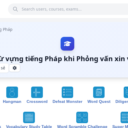
g Pháp
ừ vựng tiếng Pháp khi Phỏng vấn xin 
 sẻ
Hangman
Crossword
Defeat Monster
Word Quest
Dilige
k
Vocabulary Study Table
Word Scramble Challenge
Super 