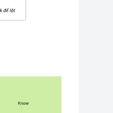
ick để lật
Know