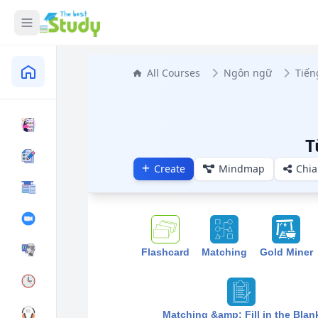
All Courses
Ngôn ngữ
Tiến
T
Create
Mindmap
Chia
Flashcard
Matching
Gold Miner
Matching &amp; Fill in the Blan