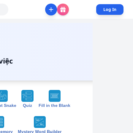
Log In
việc
nt Snake
Quiz
Fill in the Blank
Memory
Mystery Word Builder