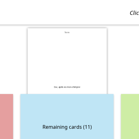
cl
Term
Oui, après six mois d'emploi
Remaining cards (11)