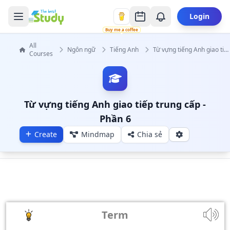
Login
Buy me a coffee
All
Ngôn ngữ
Tiếng Anh
Từ vựng tiếng Anh giao tiếp trung cấp
Courses
Từ vựng tiếng Anh giao tiếp trung cấp -
Phần 6
Create
Mindmap
Chia sẻ
Term