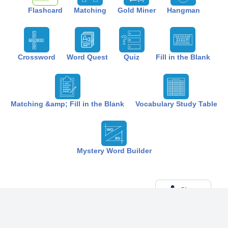
Flashcard
Matching
Gold Miner
Hangman
Crossword
Word Quest
Quiz
Fill in the Blank
Matching &amp; Fill in the Blank
Vocabulary Study Table
Mystery Word Builder
Share
Created by:
The Best Study
6 months ago
Term (20)