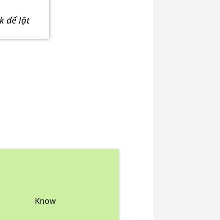
ick để lật
Know