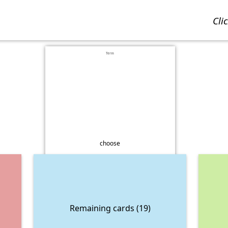
cl
Term
choose
Remaining cards (19)