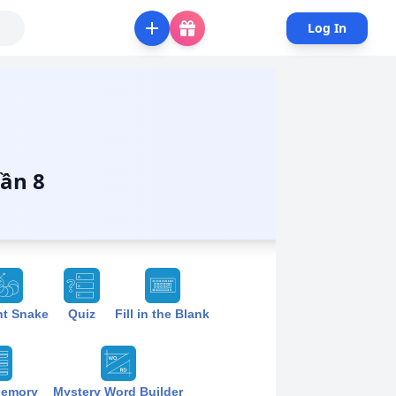
Log In
hần 8
nt Snake
Quiz
Fill in the Blank
Memory
Mystery Word Builder