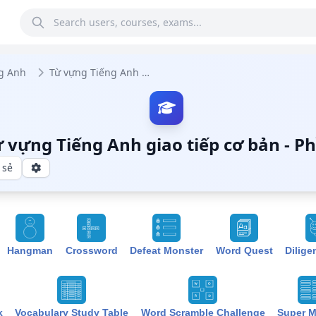
g Anh
Từ vựng Tiếng Anh giao tiếp cơ bản
 vựng Tiếng Anh giao tiếp cơ bản - P
 sẻ
Hangman
Crossword
Defeat Monster
Word Quest
Dilige
k
Vocabulary Study Table
Word Scramble Challenge
Super 