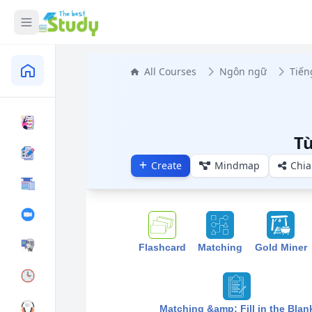
All Courses
Ngôn ngữ
Tiến
Từ
Create
Mindmap
Chia
Flashcard
Matching
Gold Miner
Matching &amp; Fill in the Blan