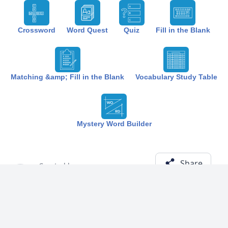
Crossword
Word Quest
Quiz
Fill in the Blank
Matching &amp; Fill in the Blank
Vocabulary Study Table
Mystery Word Builder
Share
Created by:
The Best Study
1 year ago
Term (27)