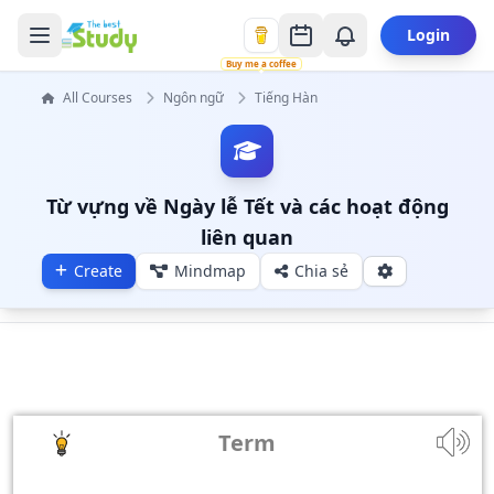
Login
Buy me a coffee
All Courses
Ngôn ngữ
Tiếng Hàn
Từ vựng về Ngày lễ Tết và các hoạt động
liên quan
Create
Mindmap
Chia sẻ
Term