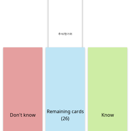
추석/한가위
Remaining cards
Don't know
Know
(26)