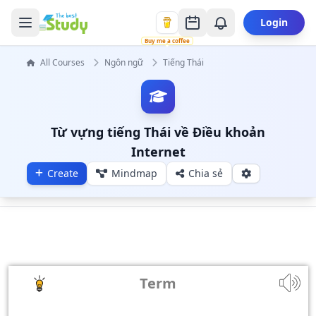
Login
Buy me a coffee
All Courses
Ngôn ngữ
Tiếng Thái
Từ vựng tiếng Thái về Điều khoản
Internet
Create
Mindmap
Chia sẻ
Term