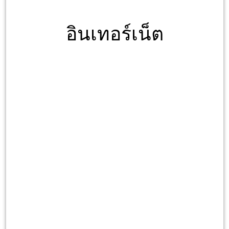
อินเทอร์เน็ต