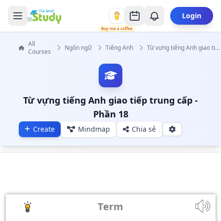
Login
Buy me a coffee
All
Ngôn ngữ
Tiếng Anh
Từ vựng tiếng Anh giao tiếp trung cấp
Courses
Từ vựng tiếng Anh giao tiếp trung cấp -
Phần 18
Create
Mindmap
Chia sẻ
Term