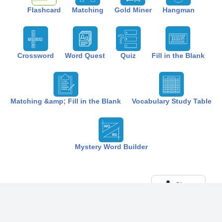
Flashcard
Matching
Gold Miner
Hangman
Crossword
Word Quest
Quiz
Fill in the Blank
Matching &amp; Fill in the Blank
Vocabulary Study Table
Mystery Word Builder
Share
Created by:
The Best Study
6 months ago
Term (20)