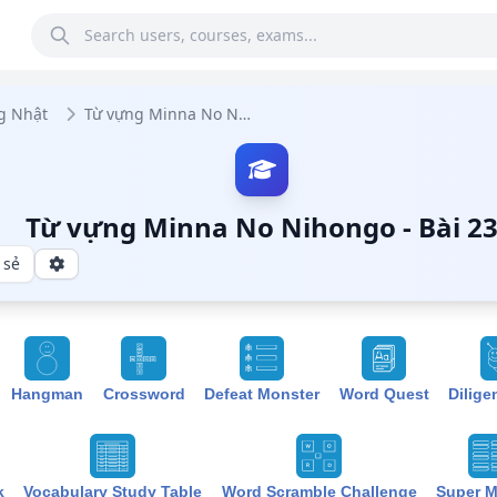
g Nhật
Từ vựng Minna No Nihongo
Từ vựng Minna No Nihongo - Bài 2
 sẻ
Hangman
Crossword
Defeat Monster
Word Quest
Dilige
k
Vocabulary Study Table
Word Scramble Challenge
Super 