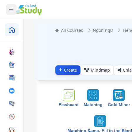
All Courses
Ngôn ngữ
Tiến
Create
Mindmap
Chia
Flashcard
Matching
Gold Miner
Matching &amp; Fill in the Blan