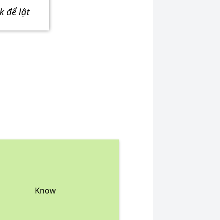
ick để lật
Know