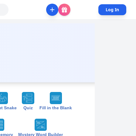
Log In
3
nt Snake
Quiz
Fill in the Blank
Memory
Mystery Word Builder