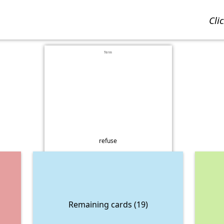
cl
Term
refuse
Remaining cards (19)