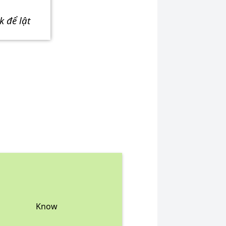
ick để lật
Know