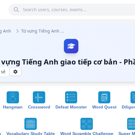
g Anh
Từ vựng Tiếng Anh giao tiếp cơ bản
 vựng Tiếng Anh giao tiếp cơ bản - Ph
 sẻ
Hangman
Crossword
Defeat Monster
Word Quest
Dilige
k
Vocabulary Study Table
Word Scramble Challenge
Super 