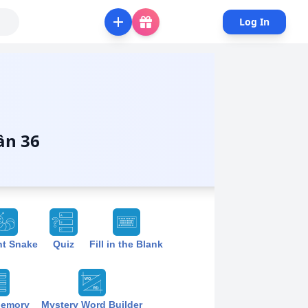
Log In
ần 36
nt Snake
Quiz
Fill in the Blank
Memory
Mystery Word Builder