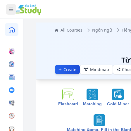
All Courses
Ngôn ngữ
Tiến
Từ
Create
Mindmap
Chia
Flashcard
Matching
Gold Miner
Matching &amp; Fill in the Blan