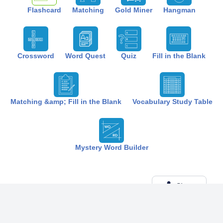
Flashcard
Matching
Gold Miner
Hangman
Crossword
Word Quest
Quiz
Fill in the Blank
Matching &amp; Fill in the Blank
Vocabulary Study Table
Mystery Word Builder
Share
Created by:
The Best Study
7 months ago
Term (20)