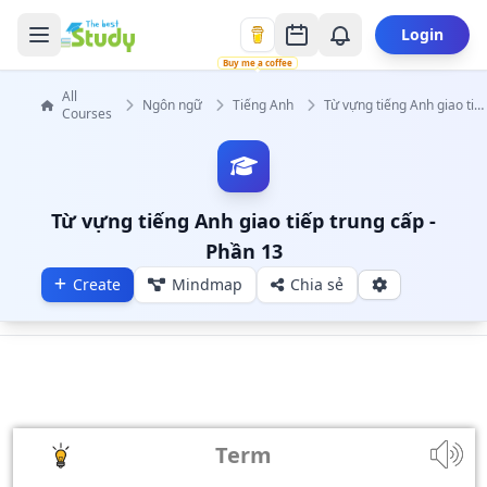
Login
Buy me a coffee
All
Ngôn ngữ
Tiếng Anh
Từ vựng tiếng Anh giao tiếp trung cấp
Courses
Từ vựng tiếng Anh giao tiếp trung cấp -
Phần 13
Create
Mindmap
Chia sẻ
Term