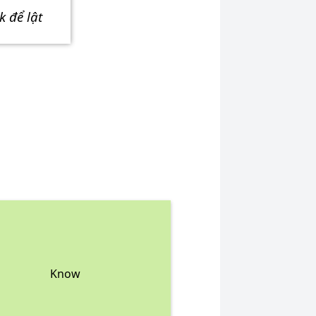
ick để lật
Know