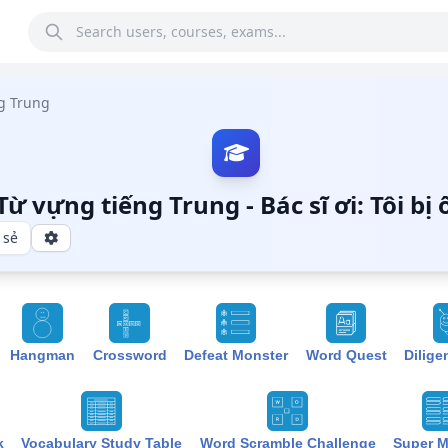
g Trung
Từ vựng tiếng Trung - Bác sĩ ơi: Tôi bị
 sẻ
Hangman
Crossword
Defeat Monster
Word Quest
Dilige
k
Vocabulary Study Table
Word Scramble Challenge
Super 