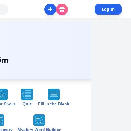
Log In
 ốm
nt Snake
Quiz
Fill in the Blank
Memory
Mystery Word Builder