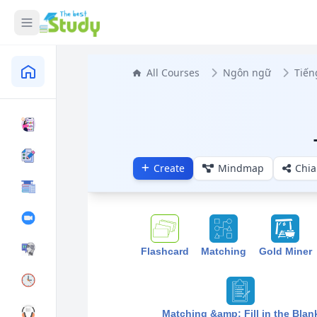
All Courses
Ngôn ngữ
Tiến
Create
Mindmap
Chia
Flashcard
Matching
Gold Miner
Matching &amp; Fill in the Blan