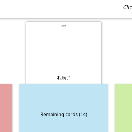
cl
Term
我病了
Remaining cards (14)