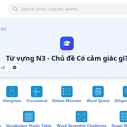
N3
Từ vựng N3 - Chủ đề Có cảm giác gì
 sẻ
Hangman
Crossword
Defeat Monster
Word Quest
Dilige
k
Vocabulary Study Table
Word Scramble Challenge
Super 