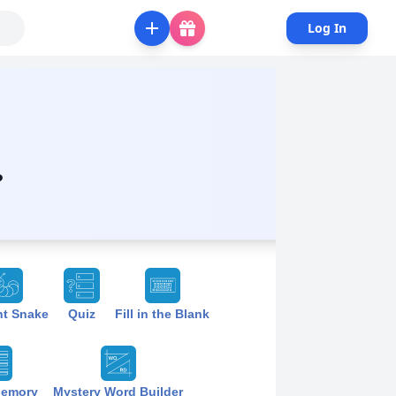
Log In
?
nt Snake
Quiz
Fill in the Blank
Memory
Mystery Word Builder