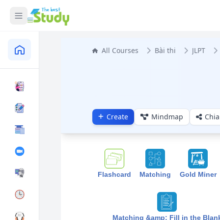
All Courses
Bài thi
JLPT
Create
Mindmap
Chia
Flashcard
Matching
Gold Miner
Matching &amp; Fill in the Blan