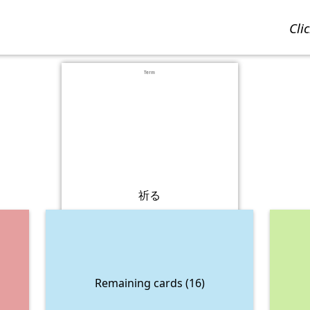
cl
Term
祈る
Remaining cards (16)