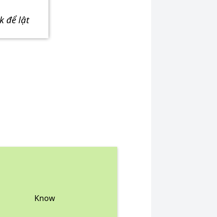
ick để lật
Know