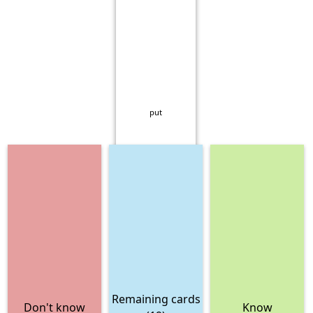
put
Remaining cards
Don't know
Know