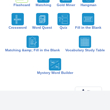
Flashcard
Matching
Gold Miner
Hangman
Crossword
Word Quest
Quiz
Fill in the Blank
Matching &amp; Fill in the Blank
Vocabulary Study Table
Mystery Word Builder
Share
Created by:
The Best Study
7 months ago
Term (20)