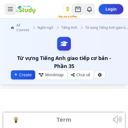
Login
Buy me a coffee
All
Ngôn ngữ
Tiếng Anh
Từ vựng Tiếng Anh giao tiếp cơ b
Courses
Từ vựng Tiếng Anh giao tiếp cơ bản -
Phần 35
Create
Mindmap
Chia sẻ
Term