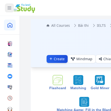
All Courses
Bài thi
IELTS
Create
Mindmap
Chia
Flashcard
Matching
Gold Miner
Matching &amp; Fill in the Blan