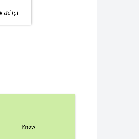
ick để lật
Know