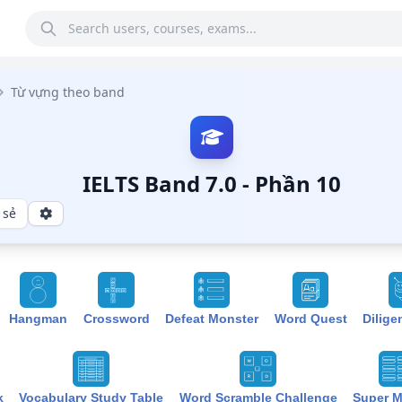
Từ vựng theo band
IELTS Band 7.0 - Phần 10
 sẻ
Hangman
Crossword
Defeat Monster
Word Quest
Dilige
k
Vocabulary Study Table
Word Scramble Challenge
Super 