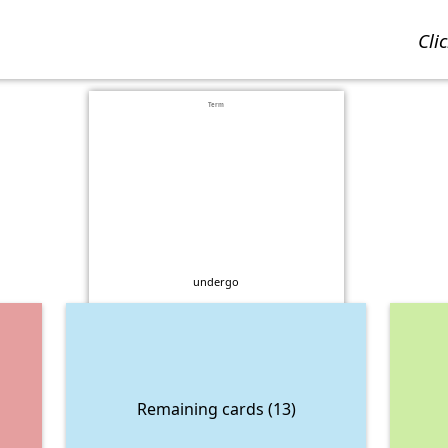
cl
Term
undergo
Remaining cards (13)