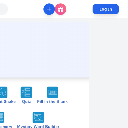
Log In
nt Snake
Quiz
Fill in the Blank
Memory
Mystery Word Builder