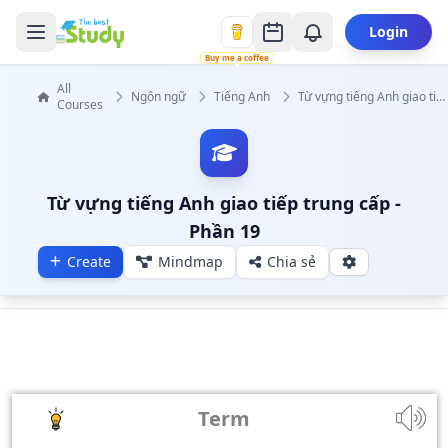
Login
Buy me a coffee
All
Ngôn ngữ
Tiếng Anh
Từ vựng tiếng Anh giao tiếp trung cấp
Courses
Từ vựng tiếng Anh giao tiếp trung cấp -
Phần 19
Create
Mindmap
Chia sẻ
Term