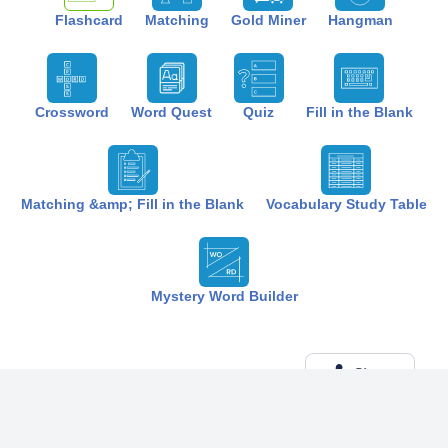
Flashcard
Matching
Gold Miner
Hangman
Crossword
Word Quest
Quiz
Fill in the Blank
Matching &amp; Fill in the Blank
Vocabulary Study Table
Mystery Word Builder
Share
Created by:
The Best Study
7 months ago
Term (20)