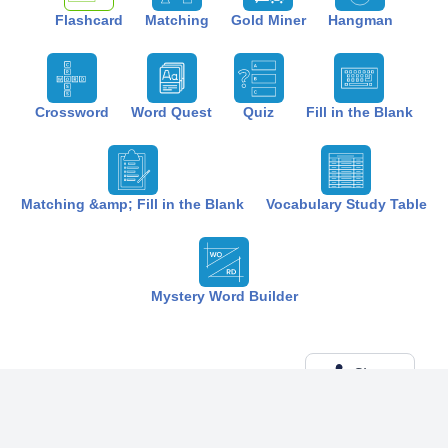
Flashcard
Matching
Gold Miner
Hangman
Crossword
Word Quest
Quiz
Fill in the Blank
Matching &amp; Fill in the Blank
Vocabulary Study Table
Mystery Word Builder
Share
Created by:
The Best Study
6 months ago
Term (20)