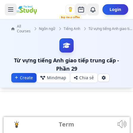
Login
Buy me a coffee
All
Ngôn ngữ
Tiếng Anh
Từ vựng tiếng Anh giao tiếp trung cấp
Courses
Từ vựng tiếng Anh giao tiếp trung cấp -
Phần 29
Create
Mindmap
Chia sẻ
Term